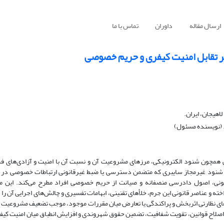
ارسال مقاله
داوران
تماس با ما
ر تقابل امنیت کیفری و حریم خصوصی
اهیجان، ایران.
. (نویسنده مسئول)
ی همچون شنود الکترونیکی، مرزهای مشروعیت آن و نسبت آن با امنیت و آزادی‌های فر
، شنود غیرمجاز سایبری که متضمن دسترسی یا ضبط غیرقانونی ارتباطات خصوصی در 
نونی، اصول دادرسی منصفانه و صیانت از حریم خصوصی افراد مطرح می‌کند. این مقا
خته و عناصر قانونی این جرم، خلأهای تقنینی، ابهامات تفسیری و چالش‌های اجرایی آن را
رهای نظارتی اثربخش و پراکندگی یا تعارض میان مقررات موجود، موجب تضعیف مشروعیت 
 اصلاح قوانین، تقویت شفافیت، تضمین حقوق شهروندی و افزایش انطباق میان امنیت کیف