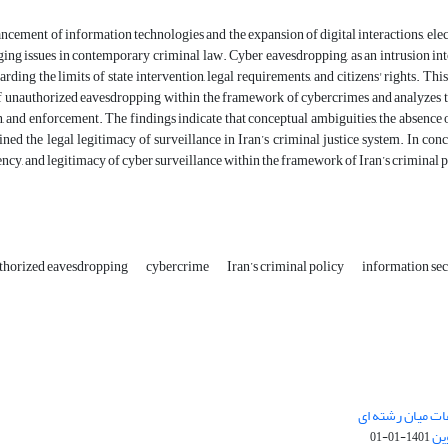
ncement of information technologies and the expansion of digital interactions, ele
ing issues in contemporary criminal law. Cyber eavesdropping, as an intrusion int
arding the limits of state intervention, legal requirements, and citizens' rights. Thi
f unauthorized eavesdropping within the framework of cybercrimes and analyzes the 
n, and enforcement. The findings indicate that conceptual ambiguities, the absence
ed the legal legitimacy of surveillance in Iran’s criminal justice system. In con
ciency, and legitimacy of cyber surveillance within the framework of Iran’s criminal 
horized eavesdropping
cybercrime
Iran’s criminal policy
information sec
ات میان رشته ای
ین
1401-01-01