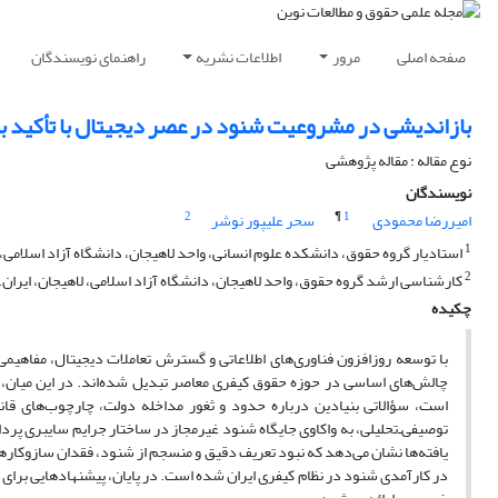
صفحه اصلی
مرور
اطلاعات نشریه
راهنمای نویسندگان
بازاندیشی در مشروعیت شنود در عصر دیجیتال با تأکید ب
نوع مقاله : مقاله پژوهشی
نویسندگان
2
¶
1
امیررضا محمودی
سحر علیپور نوشر
1
استادیار گروه حقوق، دانشکده علوم انسانی، واحد لاهیجان، دانشگاه آزاد اسلامی، ل
2
کارشناسی‌ ارشد گروه حقوق، واحد لاهیجان، دانشگاه آزاد اسلامی، لاهیجان، ایران
چکیده
با توسعه روزافزون فناوری‌های اطلاعاتی و گسترش تعاملات دیجیتال، مفاهیم
چالش‌های اساسی در حوزه حقوق کیفری معاصر تبدیل شده‌اند. در این میان
است، سؤالاتی بنیادین درباره حدود و ثغور مداخله دولت، چارچوب‌های قا
توصیفی‌ـ‌تحلیلی، به واکاوی جایگاه شنود غیرمجاز در ساختار جرایم سایبری پردا
یافته‌ها نشان می‌دهد که نبود تعریف دقیق و منسجم از شنود، فقدان سازوکا
در کارآمدی شنود در نظام کیفری ایران شده است. در پایان، پیشنهادهایی برای