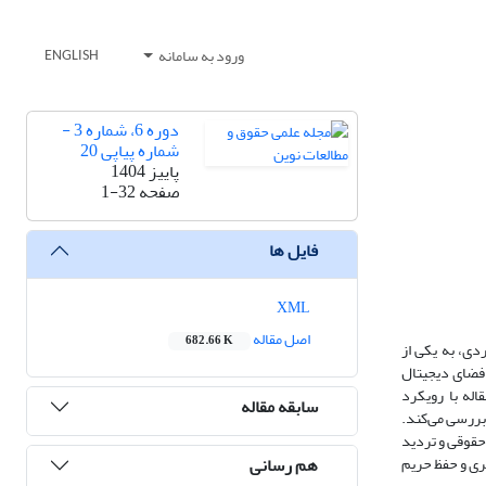
ورود به سامانه
ENGLISH
دوره 6، شماره 3 -
شماره پیاپی 20
پاییز 1404
صفحه
1-32
فایل ها
XML
اصل مقاله
682.66 K
دی، به یکی از
فضای دیجیتال
له با رویکرد
سابقه مقاله
 بررسی می‌کند.
حقوقی و تردید
هم رسانی
ری و حفظ حریم