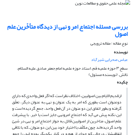
بررسی مسئله اجتماع امر و نهی از دیدگاه متأخّرین علم
اصول
نوع مقاله : مقاله ترویجی
نویسنده
عباس صحرایی شیرآباد
سطح ۳ حوزه علمیه قم، استاد حوزه علمیه امام جعفر صادق علیه السلام،
تالش. (نویسنده مسئول)
چکیده
ازقدیم الایام بین اصولیین، اختلاف نظراست که اگر فعل واحدی که دارای
دوعنوان است بطوری که امر به یک عنوان و نهی به عنوان دیگر، تعلّق
گرفته و بطور اتفاق این دو عنوان در آن فعل واحد، جمع گردیده است و
این نکته پیش می آید که
اجتماع امرونهی جایز است یا خیر. با پیشرفت
علم اصول، متاخرین از اصولیین قائل به جواز اجتماع امر و نهی در شیئ
واحد گردیده‌اند چون مکلّف با اختیار خود بین این دو عنوان ـ که با تلاقی
اتفاقیشان درحالی که جدای از هم و در کنار یکدیگر بوده اندـ را جمع