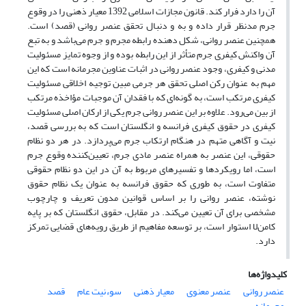
آن را دارد فرار کند. قانون مجازات اسلامی 1392 معیار ذهنی را در وقوع
جرم مدنظر قرار داده و به و دنبال تحقق عنصر روانی (قصد) است.
همچنین عنصر روانی، شکل دهنده رابطه مجرم و جرم می‌باشد و به تبع
آن واکنش کیفری جرم متأثر از این رابطه بوده و از وجوه تمایز مسئولیت
مدنی و کیفری، وجود عنصر روانی در اثبات عناوین مجرمانه است که این
مهم به عنوان رکن اصلی تحقق هر جرمی مبین توجیه اخلاقی مسئولیت
کیفری مرتکب است، به گونه‌ای که با فقدان آن موجبات مؤاخذه مرتکب
از بین می‌رود. علاوه بر این عنصر روانی جرم یکی از ارکان اصلی مسئولیت
کیفری در حقوق کیفری فرانسه و انگلستان است که به بررسی قصد،
نیت و آگاهی متهم در هنگام ارتکاب جرم می‌پردازد. در هر دو نظام
حقوقی، این عنصر به همراه عنصر مادی جرم، تعیین‌کننده وقوع جرم
است، اما رویکردها و تفسیرهای مربوط به آن در این دو نظام حقوقی
متفاوت است، به طوری که حقوق فرانسه به عنوان یک نظام حقوق
نوشته، عنصر روانی را بر اساس قوانین مدون تعریف و چارچوب
مشخصی برای آن تعیین می‌کند. در مقابل، حقوق انگلستان که بر پایه
کامن‌لا استوار است، بر توسعه مفاهیم از طریق رویه‌های قضایی تمرکز
دارد.
کلیدواژه‌ها
عنصر روانی
عنصر معنوی
معیار ذهنی
سوءنیت عام
قصد
مجرمانه