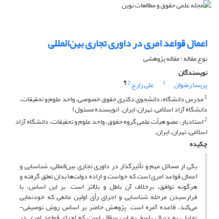
اعمال قواعد امری در داوری تجاری بین‌المللی
نوع مقاله : مقاله پژوهشی
نویسندگان
¶
2
1
پریسا رضوان
علی زارع
1
مدرس دانشگاه، دانشجوی دکتری حقوق خصوصی، واحد علوم و تحقیقات،
دانشگاه آزاد اسلامی، تهران، ایران. (نویسنده مسئول)
2
استادیار، عضو هیأت علمی گروه حقوق، واحد علوم و تحقیقات، دانشگاه آزاد
اسلامی، تهران، ایران.
چکیده
یکی از مسائل مهم و تأثیرگذار در داوری تجاری بین‌المللی، شناسایی و
اعمال قواعد امری است که خواست و اراده دولت‌ها بدان تعلق گرفته و
هرگونه توافق، برخلاف آن باطل و بلااثر است. بر این اساس، با
فرارسیدن مرحله شناسایی و اجرای رأی اولین مانعی که خودنمایی
می‌کند، قاعده آمره است. پژوهش حاضر بر اساس روش توصیفی-
تحلیلی به دنبال پاسخ به این سؤال‌ است که اجرای قواعد امری در