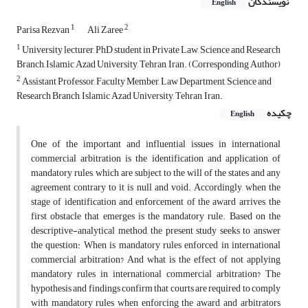
نویسندگان
English
1
2
Parisa Rezvan
Ali Zaree
1
University lecturer, PhD student in Private Law, Science and Research
Branch, Islamic Azad University, Tehran, Iran. (Corresponding Author)
2
Assistant Professor, Faculty Member, Law Department, Science and
Research Branch, Islamic Azad University, Tehran, Iran.
چکیده
English
One of the important and influential issues in international
commercial arbitration is the identification and application of
mandatory rules, which are subject to the will of the states and any
agreement contrary to it is null and void. Accordingly, when the
stage of identification and enforcement of the award arrives, the
first obstacle that emerges is the mandatory rule. Based on the
descriptive-analytical method, the present study seeks to answer
the question: When is mandatory rules enforced in international
commercial arbitration? And what is the effect of not applying
mandatory rules in international commercial arbitration? The
hypothesis and findings confirm that courts are required to comply
with mandatory rules when enforcing the award, and arbitrators