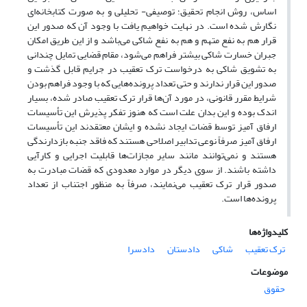
اساس، روش انجام تحقیق؛ توصیفی- تحلیلی و به صورت کتابخانه‌ای
نگارش شده است. در نهایت خواهیم یافت با وجود آن که صدور این
قرار هم به نفع متهم و هم به نفع شاکی می‌باشد و از این طریق امکان
جبران خسارت شاکی بیشتر فراهم می‌شود، مقام قضایی تمایل چندانی
به تشویق شاکی به درخواست ترک تعقیب در جرایم قابل گذشت و
صدور این قرار ندارند و حتی تعداد پرونده‌هایی که با وجود فراهم بودن
شرایط مقرر قانونی، در مورد آن‌ها قرار ترک تعقیب صادر شده، بسیار
اندک بوده و این بدان علت است که هنوز تفکر پذیرش این تأسیسات
ارفاق آمیز توسط قضات ایجاد نشده و ایشان معتقدند این تأسیسات
ارفاق آمیز صرفاً نوعی تدابیر اصلاحی هستند که فاقد جنبه بازدارندگی
هستند و نمی‌توانند مانند سایر مجازات‌ها قابلیت اجرایی و کارآیی
داشته باشند. از سوی دیگر در موارد معدودی که قضات مبادرت به
صدور قرار ترک تعقیب می‌نمایند، صرفاً به منظور اجتناب از تعداد
پرونده‌ها است.
کلیدواژه‌ها
ترک تعقیب
شاکی
دادستان
دادسرا
موضوعات
حقوق