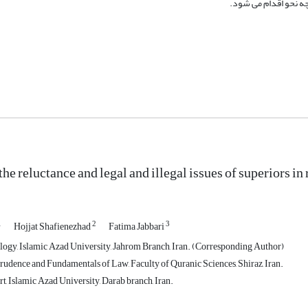
چه نحو اقدام می شود.
e reluctance and legal and illegal issues of superiors in 
1
2
3
Hojjat Shafienezhad
Fatima Jabbari
logy, Islamic Azad University, Jahrom Branch, Iran. (Corresponding Author)
rudence and Fundamentals of Law, Faculty of Quranic Sciences, Shiraz, Iran.
, Islamic Azad University, Darab branch, Iran.