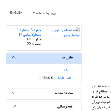
ورود به سامانه
ENGLISH
دوره 5، شماره 1 -
شماره پیاپی 14
بهار 1403
صفحه
1-22
فایل ها
XML
اصل مقاله
755.62 K
سئله بیشتر در
 اصطلاح آن را
سابقه مقاله
به درجه اکراه
آنیم که ویژگی
هم رسانی
یرا قوانین کیفری ایران از سال 1304 تا کنون در موضوع امر آمر قانونی پنج