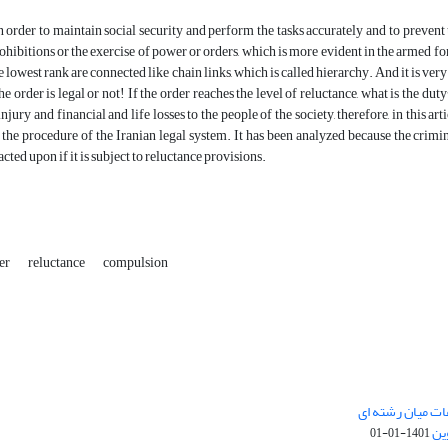
 order to maintain social security and perform the tasks accurately and to prevent
ohibitions or the exercise of power or orders, which is more evident in the armed for
e lowest rank are connected like chain links, which is called hierarchy. And it is ver
he order is legal or not! If the order reaches the level of reluctance, what is the du
njury and financial and life losses to the people of the society, therefore, in this art
d the procedure of the Iranian legal system. It has been analyzed because the crimi
acted upon if it is subject to reluctance provisions.
er
reluctance
compulsion
ات میان رشته ای
ین
1401-01-01