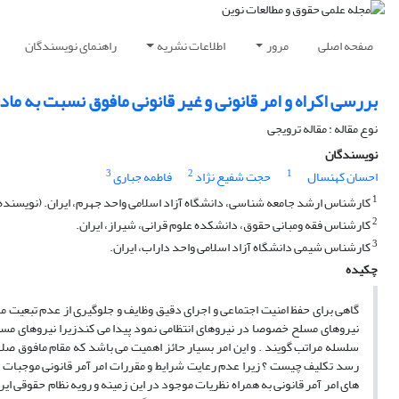
صفحه اصلی
مرور
اطلاعات نشریه
راهنمای نویسندگان
بررسی اکراه و امر قانونی و غیر قانونی مافوق نسبت به ما
نوع مقاله : مقاله ترویجی
نویسندگان
3
2
1
احسان کهنسال
حجت شفیع نژاد
فاطمه جباری
1
کارشناس ارشد جامعه شناسی، دانشگاه آزاد اسلامی واحد جهرم، ایران. (نویسند
2
کارشناس فقه ومبانی حقوق، دانشکده علوم قرانی، شیراز، ایران.
3
کارشناس شیمی دانشگاه آزاد اسلامی واحد داراب، ایران.
چکیده
گاهی برای حفظ امنیت اجتماعی و اجرای دقیق وظایف و جلوگیری از عدم تبعیت مام
نیروهای مسلح خصوصا در نیروهای انتظامی نمود پیدا می کندزیرا نیروهای مسلح 
سلسله مراتب گویند . و این امر بسیار حائز اهمیت می باشد که مقام مافوق صلا
رسد تکلیف چیست ؟ زیرا عدم رعایت شرایط و مقررات امر آمر قانونی موجبات ورود