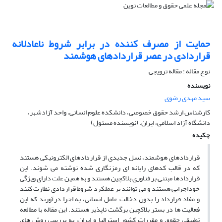
حمایت از مصرف کننده در برابر شروط ناعادلانه
قراردادی در عصر قراردادهای هوشمند
نوع مقاله : مقاله ترویجی
نویسنده
سید مهدی رضوی
کارشناس ارشد حقوق خصوصی، دانشکده علوم انسانی، واحد آزادشهر،
دانشگاه آزاد اسلامی، ایران. (نویسنده مسئول)
چکیده
قراردادهای هوشمند، نسل جدیدی از قراردادهای الکترونیکی هستند
که در قالب کدهای رایانه ای رمزنگاری شده نوشته می شوند. این
قراردادها مبتنی بر فناوری بلاکچین هستند و به همین علت دارای ویژگی
خوداجرایی هستند و می توانند بر عملکرد شروط قراردادی نظارت کنند
و مفاد قرارداد را بدون دخالت عامل انسانی، به اجرا درآورند که این
فعالیت ها در بستر بلاکچین برگشت ناپذیر هستند. این مقاله با مطالعه
تطبیقی حقوق و مقررات کشور استرالیا و ایران، به بررسی روش های