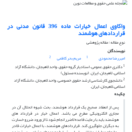
واکاوی اعمال خیارات ماده 396 قانون مدنی در
قراردادهای هوشمند
نوع مقاله : مقاله پژوهشی
نویسندگان
2
1
امیررضا محمودی
مریم بحر کاظمی
1
دکتری حقوق عمومی، استادیار گروه حقوق، واحد لاهیجان، دانشگاه آزاد
اسلامی، لاهیجان، ایران. (نویسنده مسئول)
2
دانشجوی کارشناسی ارشد حقوق خصوصی، واحد لاهیجان، دانشگاه آزاد
اسلامی،لاهیجان، ایران.
چکیده
پس از انعقاد صحیح یک قرارداد هوشمند، بحث شیوه انحلال آن در
مجاری الکترونیکی مطرح می باشد. اعمال خیار در قرارداد های
هوشمند باید با رعایت قاعده لاضرر انجام شود تا از ورود ضررو خسارت
به دیگران جلوگیری کند. قراردادهای هوشمند، با اعمال خیارات قادر
به انجام عملیات مختلف بر اساس شرایط محدوده‌ای مشخص، می‌شوند و