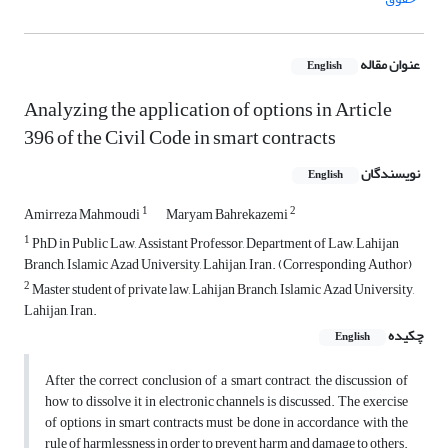
عنوان مقاله
English
Analyzing the application of options in Article
396 of the Civil Code in smart contracts
نویسندگان
English
1
2
Amirreza Mahmoudi
Maryam Bahrekazemi
1
PhD in Public Law, Assistant Professor, Department of Law, Lahijan
Branch, Islamic Azad University, Lahijan, Iran. (Corresponding Author)
2
Master student of private law, Lahijan Branch, Islamic Azad University,
Lahijan, Iran.
چکیده
English
After the correct conclusion of a smart contract, the discussion of
how to dissolve it in electronic channels is discussed. The exercise
of options in smart contracts must be done in accordance with the
rule of harmlessness in order to prevent harm and damage to others.