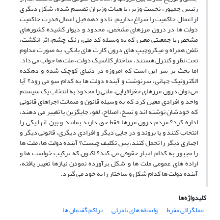
رئیس جمهور، نخست وزیر، یا هیات وزیران تقسیم شده، شکل دیگری
از اعمال حاکمیت را سراغ نداریم. تا دو دهه قبل اعمال قدرت حاکمیت
دولت ها در درون مرزهای مشخص، محدود و دیوار کشیده کشورهای
مشخص با جمعیتی معین که به وسیله کد ملی، رنگ چشم، اثر انگشت،
تلفن همراه و میکروچیپ های درون کارت های بانکی، به صورت مداوم
تحت نظر و کنترل هستند، ساختار کلاسیک دولت – ملت ها جواب می داد.
اما بحث بر سر این است که امروزه در دنیای کوچک شده و دهکده
الکترونیک جهانی، سرنوشت و آینده دولت ها به کدام سو می رود؟ آیا
می توان درون مرزهای جغرافیایی، ملتی را محدود به انتخاب یک سیستم
واحد و افرادی معین کرد که به وسیله قانون و ضمانت اجراهای قانونی
که خودشان نوشته اند و نسخ، اصلاح، لغو، جایگزین یا تغییر می دهند،
اداره کرد؟ مردم درون مرزها فقط حق دارند بمانند و بین آنها یکی را
انتخاب کنند و یا بروند و در جایی دیگر و افرادی دیگری، قانونی دیگر و
اجباری دیگر را تحمل کنند، پس تکلیف چیست؟ آینده دولت ها، ملت ها
را مجبور به کدام اجبار حقوقی می کند؟ اکنون که ترکیب خواست ها و
اراده های عمومی ملت ها و شکل برآورده نمودن نیازها تغییر یافته،
آینده دولت ها کدام شکل و ساختار را به خود می گیرد.
کلیدواژه‌ها
عملگرائی مفرط
واسطه های نامرئی
تراکم گفتمان ها