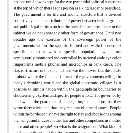
nations until now, except for the two pyramidal political structures
at the top of which there is one person as a king, leader or president.
The government is for life and another structure that is divided
collectively and the distribution of power between various groups
and public legal entities, such as the president, prime minister, or the
cabinet, we do not know any other form of governance. Until two
decades ago, the exercise of the sovereign power of the
governments within the specific, limited and walled borders of
specific countries with a specific population, which are
continuously monitored and controlled by national code, eye color,
fingerprints, mobile phones and microchips in bank cards. The
classic structure of the state-nations was the answer. But the debate
is about where the fate and future of the governments will go in
today's shrinking world and the global electronic village? Is it
possible to limit a nation within the geographical boundaries to
choose a single system and specific people who will be governed by
the law and the guarantee of the legal implementations that they
wrote themselves and that they can cancel, amend, cancel.People
within the borders only have the right to stay and choose one among
them or go and endure another law and other compulsion in another
place and other people! So what is the assignment? What kind of
legal compulsion will the future governments force the nations?