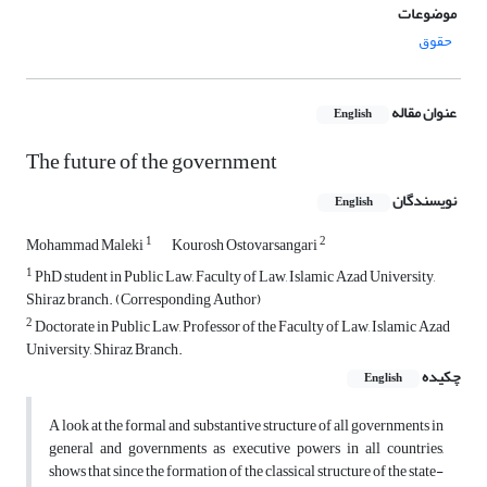
موضوعات
حقوق
عنوان مقاله
English
The future of the government
نویسندگان
English
1
2
Mohammad Maleki
Kourosh Ostovarsangari
1
PhD student in Public Law, Faculty of Law, Islamic Azad University,
Shiraz branch. (Corresponding Author)
2
Doctorate in Public Law, Professor of the Faculty of Law, Islamic Azad
University, Shiraz Branch.
چکیده
English
A look at the formal and substantive structure of all governments in
general and governments as executive powers in all countries,
shows that since the formation of the classical structure of the state-