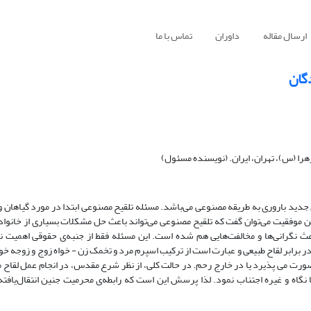
ارسال مقاله
داوران
تماس با ما
را (س)، تهران، ایران. (نویسنده مسئول)
دید باروری به طریقه مصنوعی می‌باشد. مسئله تلقیح مصنوعی ابتدا در مورد گیاهان و 
ین موفقیت می‌توان گفت که تلقیح مصنوعی می‌تواند باعث حل مشکلات بسیاری از خانواده
 نگرانی‌ها و مخالفت‌هایی هم شده است. این مسئله فقط از جنبه‌ی حقوقی اهمیت ند
در برابر لقاح طبیعی و عبارت است از ترکیب اسپرم مرد و تخمک زن - خواه زوج و زوجه خوا
حم صورت می پذیرد یا در خارج رحم. در حالت کلی، از نظر شرع مقدس، در انجام عمل لقاح 
گاه و غیره اجتناب نمود. لذا پرسش این است که رابطه‌ی محرمیت جنین انتقال‌یافته 