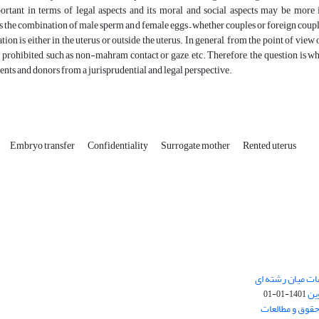
ortant in terms of legal aspects and its moral and social aspects may be more im
 is the combination of male sperm and female eggs – whether couples or foreign couple
on is either in the uterus or outside the uterus. In general, from the point of view of
 prohibited, such as non-mahram contact or gaze, etc. Therefore, the question is wh
ients and donors from a jurisprudential and legal perspective.
Embryo transfer
Confidentiality
Surrogate mother
Rented uterus
ات میان رشته ای
ین
1401-01-01
حقوق و مطالعات