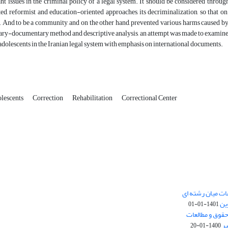
t issues in the criminal policy of a legal system. It should be considered through 
ed, reformist and education-oriented approaches, its decriminalization, so that on
And to be a community, and on the other hand, prevented various harms caused by 
rary-documentary method and descriptive analysis, an attempt was made to examine t
adolescents in the Iranian legal system with emphasis on international documents.
olescents
Correction
Rehabilitation
Correctional Center
ات میان رشته ای
ین
1401-01-01
حقوق و مطالعات
بر
1400-01-20