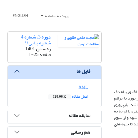
ورود به سامانه
ENGLISH
دوره 3، شماره 4 -
شماره پیاپی 9
زمستان 1401
صفحه
1-25
فایل ها
XML
ا قانون باهدف
اصل مقاله
528.06 K
رخورد با جرائم
اشد. بازپروری
ی، با توجه به
سابقه مقاله
ع شود و از سوی
د تا جلوه های
هم رسانی