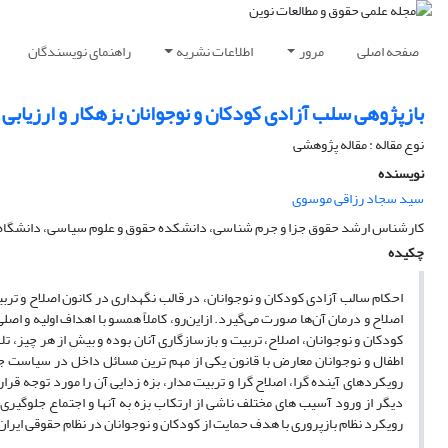
صفحه اصلی
مرور
اطلاعات نشریه
راهنمای نویسندگان
بازپژوهی سلب آزادی کودکان و نوجوانان بزهکار و ارزیابی
نوع مقاله : مقاله پژوهشی
نویسنده
سید سجاد رزاقی موسوی
کارشناس ارشد حقوق جزا و جرم شناسی، دانشکده حقوق و علوم سیاسی، دانشگاه ع
چکیده
احکام سالب آزادی کودکان و نوجوانان، در قالب نگهداری در کانون اصلاح و تر
اصلاح و درمان آن‌ها صورت می‌گیرد. ازاین‌رو، کاملاً همسو با اهداف اولیه و ا
کودکان و نوجوانان، اصلاح، تربیت و بازسازگاری آنان بوده و بیش از هر چیز، ت
اطفال و نوجوانان معارض با قانون یکی از مهم ترین مسائل داخل در سیاست جنا
رویکردهای آینده گرا، اصلاح گرا و تربیت مدار، بزه زدایی آن را مورد توجه قر
دیگر از ورود آسیب های مختلف ناشی از ارتکاب بزه به آنها و اجتماع جلوگیری
رویکرد نظام بازپروری با هدف حمایت از کودکان و نوجوانان در نظام حقوقی ایران ب