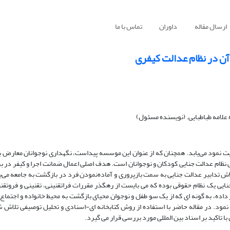
ارسال مقاله
داوران
تماس با ما
 آن در نظام عدالت کیفری
لامه طباطبایی. (نویسنده مسئول)
بیت نمود می‌یابد. همچنان که از عنوان این موسسه پیداست، نگهداری نوجوانان معارض ب
صلی نظام عدالت جنایی کودکان و نوجوانان است. هدف اصلی اعمال ضمانت اجرا و کیفر در ب
لاش تدابیر عدالت جنایی به سمت بازپروری و آماده‌نمودن فرد در بازگشت به جامعه می‌ب
یی یک نظام حقوقی بوده که می بایست از رهگذر مقررات فراتقنینی، تقنینی و فروتقنین
ار داده، به گونه ای که از یک سو طفل و نوجوان محیای بازگشت به محیط خانواده و اجتما
 نمود. در مقاله حاضر با استفاده از روش کتابخانه ای-اسنادی و تحلیل توصیفی تلاش ش
ا تاکید بر اسناد بین المللی مورد بررسی قرار می گیرد.