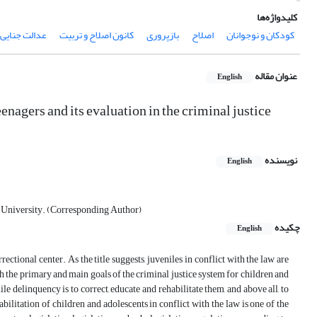
کلیدواژه‌ها
کودکان و نوجوانان
اصلاح
بازپروری
کانون اصلاح و تربیت
عدالت جنایی
عنوان مقاله
English
nagers and its evaluation in the criminal justice
نویسنده
English
i University. (Corresponding Author)
چکیده
English
ectional center. As the title suggests, juveniles in conflict with the law are
th the primary and main goals of the criminal justice system for children and
delinquency is to correct, educate and rehabilitate them, and above all, to
abilitation of children and adolescents in conflict with the law is one of the