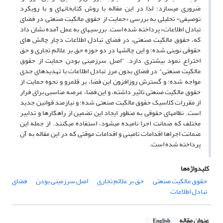
ضروری میسازد؛ لذا در این مقاله با روش کتابخانهای و با رویکرد
توصیفی- تحلیلی به بررسی «حمایت از حقوق مالکیت صنعتی در فضای
تبادل اطلاعات» پرداخته شده است. بررسیهای به عمل آمده نشان داد
که، حقوق مالکیت صنعتی، در فضای تبادل اطلاعات دچار چالش های
حقوقی نوینی شده؛ و این چالشها در دو حوزه حق بر علائم تجاری و حق
اختراع نمود بیشتری دارد. "اصل سرزمینی بودن حمایت از حقوق
مالکیت صنعتی" در فضای بدون مرز تبادل اطلاعات با تهدیدهای جدی
مواجه شده؛ و گسترش روزافزون این فضا، بر قلمرو و نحوه حمایت از
حقوق مالکیت صنعتی تاثیر داشته، و این فضا، عرصه مناسبی برای فرار
از مقررات کلاسیک حقوق مالکیت صنعتی شده؛ و نیازمند قوانین جدید
است. نظامهای حقوقی به منظور ایجاد این تضمین از راهکارها و تدابیر
مختلف که ضمانت اجرا نامیده میشود، استفاده میکنند. از جمله این
ضمانت اجراها اقدامات تامینی و اقدامات موقتی که در این مقاله به آن
پرداخته شده است.
کلیدواژه‌ها
حقوق مالکیت صنعتی
حق بر علائم تجاری
اصل سرزمینی بودن
فضای
تبادل اطلاعات
عنوان مقاله
English