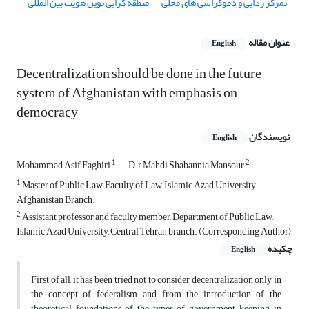
تمرکز زدایی و دموکراسی های محلی
منطقه گرایی نوین هویت بین المللی
عنوان مقاله
English
Decentralization should be done in the future
system of Afghanistan with emphasis on
democracy
نویسندگان
English
1
2
Mohammad Asif Faghiri
D.r Mahdi Shabannia Mansour
1
Master of Public Law, Faculty of Law, Islamic Azad University,
Afghanistan Branch.
2
Assistant professor and faculty member, Department of Public Law,
Islamic Azad University, Central Tehran branch. (Corresponding Author)
چکیده
English
First of all, it has been tried not to consider decentralization only in
the concept of federalism, and from the introduction of the
theoretical foundations of the types of government, keeping in