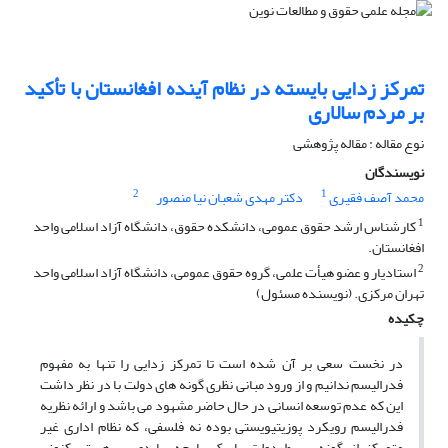
تمرکز زدایی بایسته در نظام آینده افغانستان با تأکید
بر مردم سالاری
نوع مقاله : مقاله پژوهشی
نویسندگان
2
1
محمد آصف فقیری
دکتر مهدی شعبان نیا منصور
1
کارشناس ارشد حقوق عمومی، دانشکده حقوق، دانشگاه آزاد اسلامی واحد
افغانستان.
2
استادیار و عضو هیأت علمی، گروه حقوق عمومی، دانشگاه آزاد اسلامی واحد
تهران مرکزی. (نویسنده مسئول)
چکیده
در نخست سعی بر آن شده است تا تمرکز زدایی را تنها به مفهوم
فدرالیسم ندانیم و از ورود مبانی نظری گونه های دولت با در نظر داشت
این که عدم توسعه انسانی در حال حاضر مشهود می باشد و ارائه نظریه
فدرالیسم رویکرد پوزیتیویستی بوده نه فلسفی، که نظام اداری غیر
متمرکز از گونه بسیط دولت یا یک پارچه، بایدی بر هستی کنونی