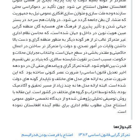
افغانستان معقول استنتاج می شود چون تأکید بر دموکراسی محلی
سازنده وجه ملت سازی و متوازن سازی افکاری عمومی نیل به جمهوریت
که منشاء آن بطن جامعه گردد می شود، در ولایات هم سرحد در بستر
جهانی شدن و تأثیر پذیری از فرهنگ های همسایه گان منطقه گرایی
مبین هویت نوین در داخل و جهان شده است، که محاسن نظام اداری
غیر متمرکز غالب تر از هر گونه دیگر به منظور منطقه گرای و دست بالا
داشتن ولایات در أمور تصدی، و دولت را متمرکز تر ساختن در اعمال
حاکمیتی و مقتدر بخشی در سطح جهان است، و انتخاب مجرایان محلات و
حکومت، مسبب است بر تقویت شایسته سالاری، که بنیاد بر نفی تقسیم
قدرت بین اقوام شود. البته تمرکز گرای و پیامدهای منفی آن در دو دهه
اخیر تعدیل قانون اساسی را ضرورت عصر کنونی ساخته بود که این
ضرورت منجر به ارائه های مدل های مختلف و ناپایدار گونه های دولت
شده است. البته ارائه مدل ها نه چند زیاد از مسیر تحقیق و آکادمیک
بوده، بلکه توسط احزاب و گروه های متخلف در کشور است. این مقاله با
روش توصیفی تحلیلی پژوهش شده و از دیدگاه تخصصی حقوق عمومی
استنتاج مدل مطلوب نظام اداری برای نظام آینده افغانستان نموده
است.
کلیدواژه‌ها
تمرکز گرایی قانون اساسی ۱۳۸۲
امتناع یا فرصت بودن فدرالیسم