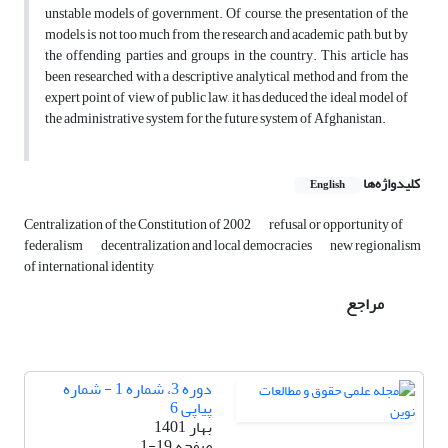
unstable models of government. Of course, the presentation of the
models is not too much from the research and academic path, but by
the offending parties and groups in the country. This article has
been researched with a descriptive analytical method and from the
expert point of view of public law, it has deduced the ideal model of
the administrative system for the future system of Afghanistan.
کلیدواژه‌ها
English
Centralization of the Constitution of 2002
refusal or opportunity of
federalism
decentralization and local democracies
new regionalism
of international identity
مراجع
دوره 3، شماره 1 - شماره
پیاپی 6
بهار 1401
صفحه
1-19