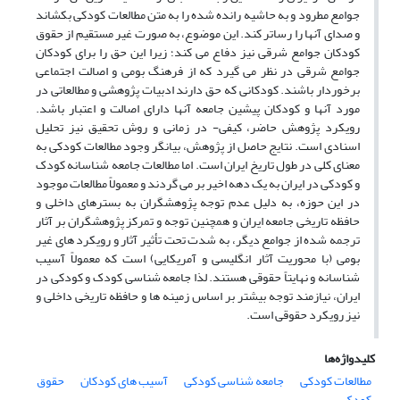
جوامع مطرود و به حاشیه رانده شده را به متن مطالعات کودکی بکشاند
و صدای آنها را رساتر کند. این موضوع، به صورت غیر مستقیم از حقوق
کودکان جوامع شرقی نیز دفاع می کند؛ زیرا این حق را برای کودکان
جوامع شرقی در نظر می گیرد که از فرهنگ بومی و اصالت اجتماعی
برخوردار باشند. کودکانی که حق دارند ادبیات پژوهشی و مطالعاتی در
مورد آنها و کودکان پیشین جامعه آنها دارای اصالت و اعتبار باشد.
رویکرد پژوهش حاضر، کیفی- در زمانی و روش تحقیق نیز تحلیل
اسنادی است. نتایج حاصل از پژوهش، بیانگر وجود مطالعات کودکی به
معنای کلی در طول تاریخ ایران است. اما مطالعات جامعه شناسانه کودک
و کودکی در ایران به یک دهه اخیر بر می گردند و معمولاً مطالعات موجود
در این حوزه، به دلیل عدم توجه پژوهشگران به بسترهای داخلی و
حافظه تاریخی جامعه ایران و همچنین توجه و تمرکز پژوهشگران بر آثار
ترجمه شده از جوامع دیگر، به شدت تحت تأثیر آثار و رویکرد های غیر
بومی (با محوریت آثار انگلیسی و آمریکایی) است که معمولاً آسیب
شناسانه و نهایتاً حقوقی هستند. لذا جامعه شناسی کودک و کودکی در
ایران، نیازمند توجه بیشتر بر اساس زمینه ها و حافظه تاریخی داخلی و
نیز رویکرد حقوقی است.
کلیدواژه‌ها
مطالعات کودکی
جامعه شناسی کودکی
آسیب های کودکان
حقوق
کودک