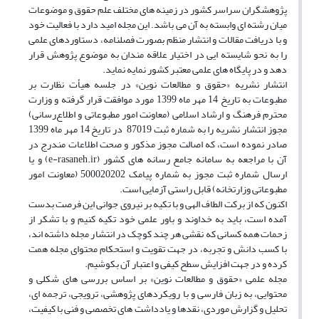
پژوهشگران سراسر کشور در زمینه های مختلف علم حقوق و موضوعات
میان رشته ای وابسته به آن می باشد. این مجله امید دارد با فعالیت خود
و با دریافت مقالات و انتشار منظم بصورت فصلنامه، دستاوردهای علمی
را به نحو شایسته ایی در اختیار علاقه مندان به موضوع پژوهش قرار
دهد و در پایگاه های علمی معتبر کشور نمایه نماید.
انتشار نشریه «حقوق و مطالعات نوین» در جلسه‌ هیأت نظارت بر
مطبوعات به تاریخ 14 مهر ماه 1399 مورد موافقت قرار گرفته و وزارت
محترم فرهنگ و ارشاد اسلامی (معاونت امور مطبوعاتی و اطلاع‌رسانی)
مجوز انتشار نشریه را به شماره‌ ثبت 87019 در تاریخ 14 مهر ماه 1399
صادر نموده است، که اصالت مجوز مذکور و صحت اطلاعات مندرج در
آن با مراجعه به سامانه جامع رسانه های کشور (e-rasaneh.ir) و یا
ارسال شماره ثبت مجوز به شماره پیامک 500020202 (معاونت امور
مطبوعاتی وزارتخانه) قابل راستی آزمایی است.
اکنون که از برکت الطاف الهی و با تکیه بر نیروی جوانی این فرصت بدست
آمده است، باید به خداوند و باور علمی خود تکیه کنیم و با تشکر از
زحمات همه کسانی که نقشی هر چند کوچک در انتشار مجله داشته اند،
با کسب دانش و تجربه، در جهت تقویت و استحکام محتوای مجله همت
کرده و در جهت افزایش سطح کیفی و اعتبار آن بکوشیم.
مجله علمی «حقوق و مطالعات نوین» بر اساس بررسی های شکلی و
محتوایی، به زبان فارسی و با رویکردهای پژوهشی، ترویجی، ترجمه ای،
تحلیل و گزارش موردی، نقدها و یادداشت های تخصصی و فنی با کیفیت،